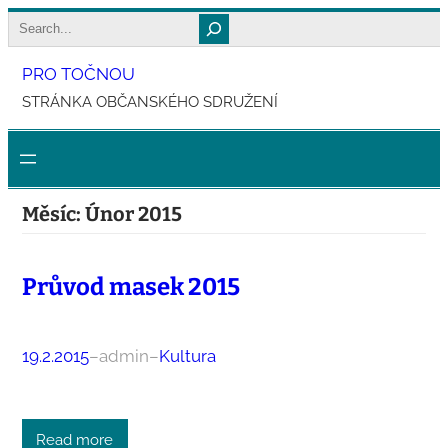
Přeskočit
Search
na
PRO TOČNOU
obsah
STRÁNKA OBČANSKÉHO SDRUŽENÍ
Měsíc:
Únor 2015
Průvod masek 2015
19.2.2015
–
admin
–
Kultura
Read more