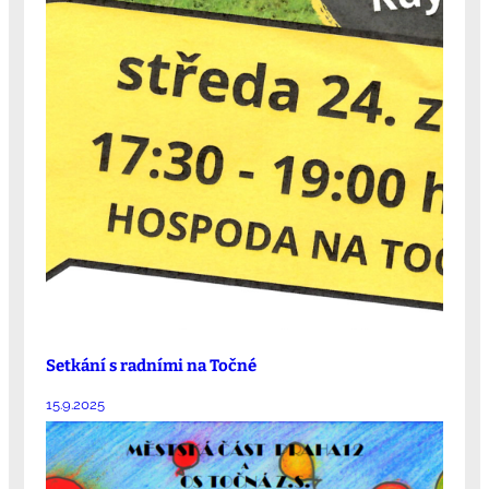
Setkání s radními na Točné
15.9.2025