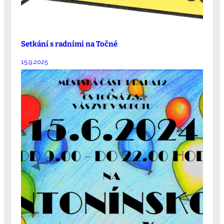
Setkání s radními na Točné
15.9.2025