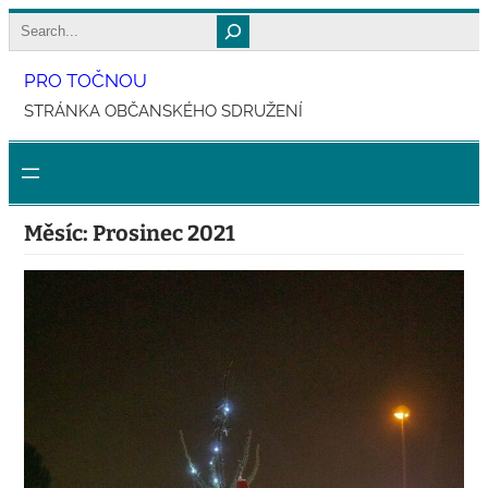
Přeskočit
Search
na
PRO TOČNOU
obsah
STRÁNKA OBČANSKÉHO SDRUŽENÍ
Měsíc:
Prosinec 2021