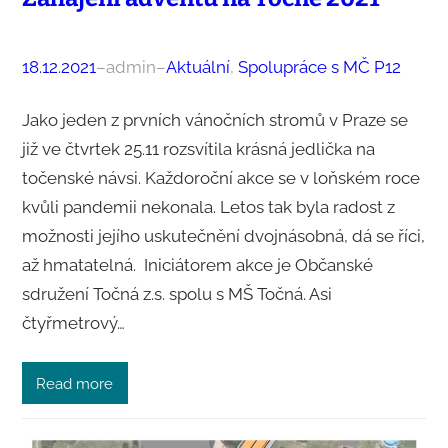
18.12.2021
–
admin
–
Aktuální
, 
Spolupráce s MČ P12
Jako jeden z prvních vánočních stromů v Praze se
již ve čtvrtek 25.11 rozsvítila krásná jedlička na
točenské návsi. Každoroční akce se v loňském roce
kvůli pandemii nekonala. Letos tak byla radost z
možnosti jejího uskutečnění dvojnásobná, dá se říci,
až hmatatelná. Iniciátorem akce je Občanské
sdružení Točná z.s. spolu s MŠ Točná. Asi
čtyřmetrový…
Read more