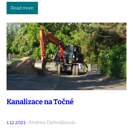
Read more
Kanalizace na Točné
1.12.2021
–
Andrea Dohnálková
–