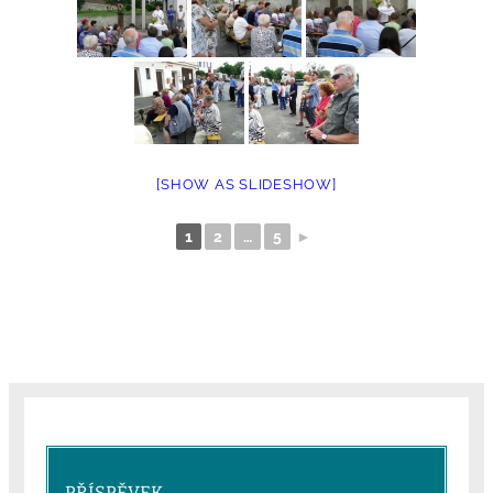
[SHOW AS SLIDESHOW]
1
2
…
5
►
PŘÍSPĚVEK