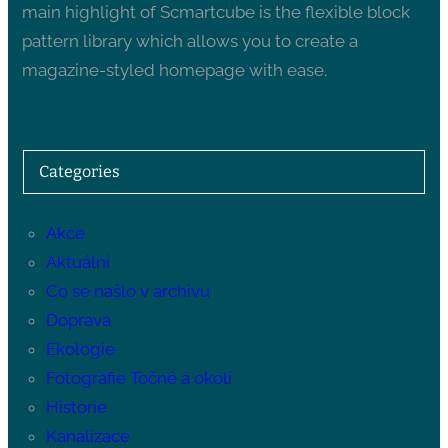
main highlight of Scmartcube is the flexible block
pattern library which allows you to create a
magazine-styled homepage with ease.
Categories
Akce
Aktuální
Co se našlo v archivu
Doprava
Ekologie
Fotografie Točné a okolí
Historie
Kanalizace