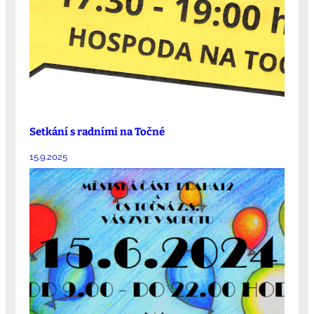
Setkání s radními na Točné
15.9.2025