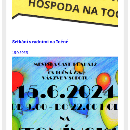
Setkání s radními na Točné
15.9.2025