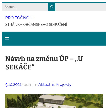
Přeskočit
Search
na
PRO TOČNOU
obsah
STRÁNKA OBČANSKÉHO SDRUŽENÍ
Návrh na změnu ÚP – „U
SEKÁČE“
5.10.2021
–
admin
–
Aktuální
, 
Projekty