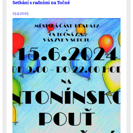
Setkání s radními na Točné
15.9.2025