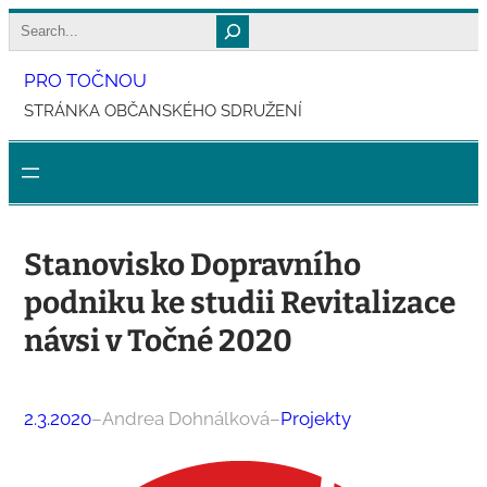
Přeskočit
Search
na
PRO TOČNOU
obsah
STRÁNKA OBČANSKÉHO SDRUŽENÍ
Stanovisko Dopravního
podniku ke studii Revitalizace
návsi v Točné 2020
2.3.2020
–
Andrea Dohnálková
–
Projekty