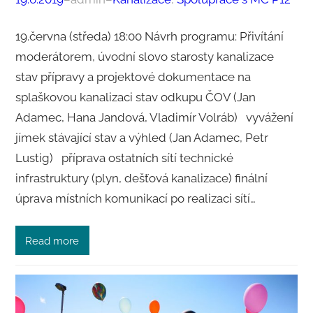
19.června (středa) 18:00 Návrh programu: Přivítání
moderátorem, úvodní slovo starosty kanalizace
stav přípravy a projektové dokumentace na
splaškovou kanalizaci stav odkupu ČOV (Jan
Adamec, Hana Jandová, Vladimír Volráb) vyvážení
jímek stávající stav a výhled (Jan Adamec, Petr
Lustig) příprava ostatních sítí technické
infrastruktury (plyn, dešťová kanalizace) finální
úprava místních komunikací po realizaci sítí…
Read more