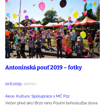
Antonínská pouť 2019 – fotky
10.6.2019
–
admin
–
Akce
, 
Kultura
, 
Spolupráce s MČ P12
Večer před akcí Brzo ráno Poutní bohoslužba slova