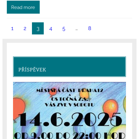
Read more
1
2
3
4
5
…
8
PŘÍSPĚVEK