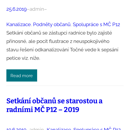
25.6.2019
–
admin
–
Kanalizace
, 
Podněty občanů
, 
Spolupráce s MČ P12
Setkání občanů se zástupci radnice bylo zajisté
přínosné, ale pocit flustrace z neuspokojivého
stavu řešení odkanalizování Točné vede k sepsání
petice viz. níže.
Read more
Setkání občanů se starostou a
radními MČ P12 – 2019
19.6.2019
–
admin
–
Kanalizace
, 
Spolupráce s MČ P12