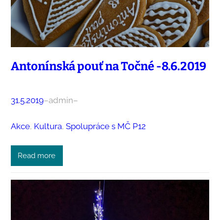
Antonínská pouť na Točné -8.6.2019
31.5.2019
–
admin
–
Akce
, 
Kultura
, 
Spolupráce s MČ P12
Read more